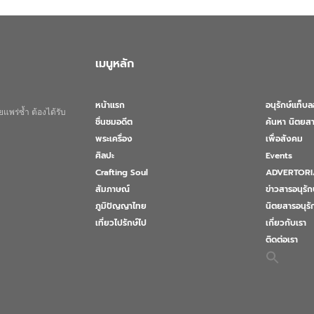
เมนูหลัก
หน้าแรก
อนุรักษ์แท็บ
แพร่ซ้ำ ต้องได้รับ
ชื่นชมอดีต
ค้นหา นิตยสา
พระเครื่อง
เพื่อสังคม
ศิลปะ
Events
Crafting Soul
ADVERTORI
สัมภาษณ์
ข่าวสารอนุรัก
ภูมิปัญญาไทย
นิตยสารอนุร
เที่ยวไปรักษ์ไป
เกี่ยวกับเรา
ติดต่อเรา