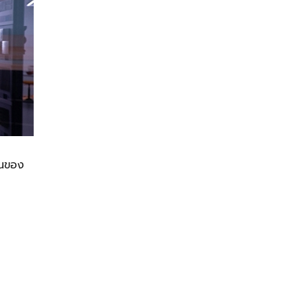
ืนของ