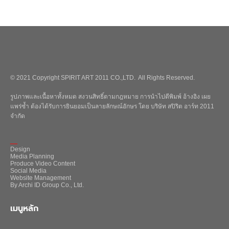
© 2021 Copyright SPIRIT ART 2011 CO.,LTD. All Rights Reserved.
รูปภาพและเนื้อหาทั้งหมด สงวนสิทธิ์ตามกฎหมาย การนำไปตีพิมพ์ อ้างอิง เผย
แพร่ซ้ำ ต้องได้รับการยินยอมเป็นลายลักษณ์อักษร โดย บริษัท สปิริต อาร์ท 2011
จำกัด
_
Design
Media Planning
Produce Video Content
Social Media
Website Management
By Archi ID Group Co., Ltd.
เมนูหลัก