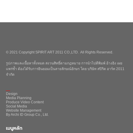
© 2021 Copyright SPIRIT ART 2011 CO.,LTD. All Rights Reserved.
รูปภาพและเนื้อหาทั้งหมด สงวนสิทธิ์ตามกฎหมาย การนำไปตีพิมพ์ อ้างอิง เผย
แพร่ซ้ำ ต้องได้รับการยินยอมเป็นลายลักษณ์อักษร โดย บริษัท สปิริต อาร์ท 2011
จำกัด
_
Design
Media Planning
Produce Video Content
Social Media
Website Management
By Archi ID Group Co., Ltd.
เมนูหลัก