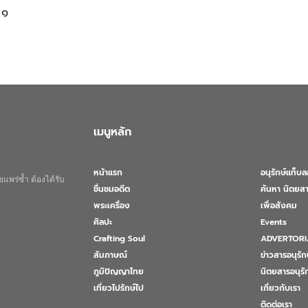
 ๑
เมนูหลัก
หน้าแรก
อนุรักษ์แท็บ
แพร่ซ้ำ ต้องได้รับ
ชื่นชมอดีต
ค้นหา นิตยสา
พระเครื่อง
เพื่อสังคม
ศิลปะ
Events
Crafting Soul
ADVERTORI
สัมภาษณ์
ข่าวสารอนุรัก
ภูมิปัญญาไทย
นิตยสารอนุร
เที่ยวไปรักษ์ไป
เกี่ยวกับเรา
ติดต่อเรา