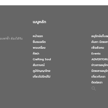
เมนูหลัก
หน้าแรก
อนุรักษ์แท็บ
แพร่ซ้ำ ต้องได้รับ
ชื่นชมอดีต
ค้นหา นิตยสา
พระเครื่อง
เพื่อสังคม
ศิลปะ
Events
Crafting Soul
ADVERTORI
สัมภาษณ์
ข่าวสารอนุรัก
ภูมิปัญญาไทย
นิตยสารอนุร
เที่ยวไปรักษ์ไป
เกี่ยวกับเรา
ติดต่อเรา