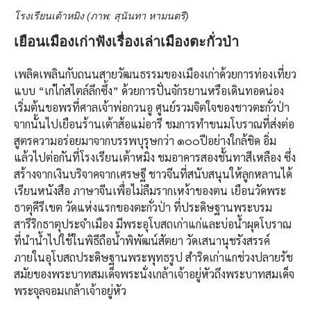
โรงเรียนเต้าหมิง (ภาพ: สุนันทา หามนตรี)
เยือนเมืองเก่าฟังเรื่องเล่าเมืองตะกั่วป่า
เพลิดเพลินกับถนนสายวัฒนธรรมของเมืองเก่าด้วยการท่องเที่ยว
แบบ “เก๋ไก๋สไตล์ลึกซึ้ง” ด้วยการปั่นจักรยานหรือเดินทอดน่อง
เริ่มต้นขอพรที่ศาลเจ้าพ่อกวนอู ศูนย์รวมจิตใจของชาวตะกั่วป่า
จากนั้นไปเยือนร้านเต้าส้อแม่อารี ชมการทำขนมโบราณที่ส่งต่อ
สูตรความอร่อยมาจากบรรพบุรุษกว่า ๑๐๐ปีอย่างใกล้ชิด อิ่ม
แล้วไปต่อกันที่โรงเรียนเต้าหมิง ชมอาคารสองชั้นทาสีเหลือง ซึ่ง
สร้างจากเงินบริจาคจากเศรษฐี ชาวจีนที่สนับสนุนให้ลูกหลานได้
เรียนหนังสือ ภาษาจีนเพื่อไม่ลืมรากเหง้าของตน เยือนวัดพระ
ธาตุคีรีเขต วัดแห่งแรกของตะกั่วป่า ที่ประดิษฐานพระบรม
สารีริกธาตุประจำเมือง มีพระอุโบสถเก่าแก่และบ่อนํ้าผุดโบราณ
ที่นำน้ำไปใช้ในพิธีถือนํ้าพิพัฒน์สัตยา วัดเสนานุชรังสรรค์
ภายในอุโบสถประดิษฐานพระพุทธรูป สำริดเก่าแกช่วงปลายรัช
สมัยของพระบาทสมเด็จพระนั่งเกล้าเจ้าอยู่หัวถึงพระบาทสมเด็จ
พระจุลจอมเกล้าเจ้าอยู่หัว