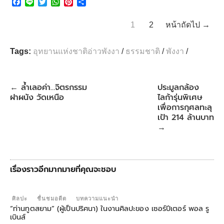
F
L
T
W
P
S
a
i
w
h
i
h
c
n
i
a
n
a
1
2
หน้าถัดไป →
e
e
t
t
t
r
b
t
s
e
e
o
e
A
r
Tags:
อุทยานแห่งชาติอ่าวพังงา
/
ธรรมชาติ
/
พังงา
/
o
r
p
e
k
p
s
t
ล้ำเลอค่า…จิตรกรรม
ประมูลกล้อง
←
ฝาผนัง วัดเหนือ
ไลก้ารุ่นพิเศษ
เพื่อการกุศลทะลุ
เป้า 214 ล้านบาท
→
เรื่องราวอีกมากมายที่คุณจะชอบ
ศิลปะ
ชื่นชมอดีต
บทความแนะนำ
“ท่านทูตสยาม” (ผู้เป็นปริศนา) ในงานศิลปะของ เซอร์ปีเตอร์ พอล รู
เบินส์