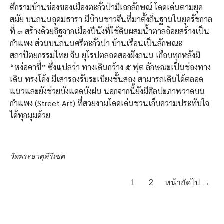
ตึกรามบ้านช่องของเมืองตะกั่วป่ามีเอกลักษณ์ โดดเด่นตามยุค
สมัย บนถนนอุดมธารา มีบ้านชาวจีนที่มาตั้งถิ่นฐานในยุครัชกาล
ที่ ๓ สร้างด้วยอิฐจากเมืองปีนังที่ใช้ดินผสมนํ้าตาลอ้อยสร้างเป็น
กำแพง ส่วนบนถนนศรีตะกั่วปา บ้านเรือนเป็นลักษณะ
สถาปัตยกรรมไทย จีน ยุโรปตลอดสองฝังถนน เกือบทุกหลังมิ
“หง่อคาขี่” ซึ่งแปลว่า ทางเดินกว้าง ๕ ฟุต ลักษณะเป็นช่องทาง
เดิน ทรงโค้ง มีเสารองรับระเบียงชั้นสอง สามารถเดินได้ตลอด
แนวและยังช่วยบังแดดบังฝน นอกจากนี้ยังมีศิลปะภาพวาดบน
กำแพง (Street Art) ที่สวยงามโดดเด่นชวนเก็บความประทับใจ
ได้ทุกมุมด้วย
วัดพระธาตุคีรีเขต
1
2
หน้าถัดไป →