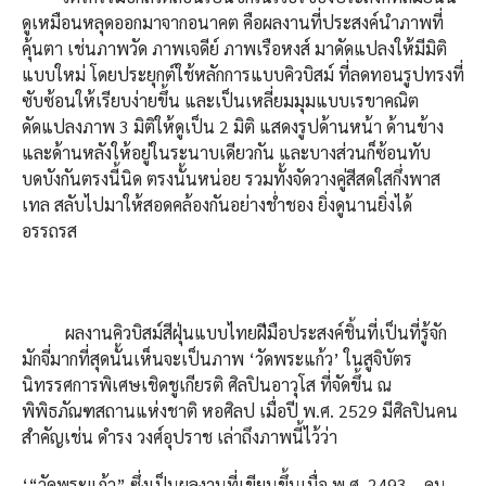
ดูเหมือนหลุดออกมาจากอนาคต คือผลงานที่ประสงค์นำภาพที่
คุ้นตา เช่นภาพวัด ภาพเจดีย์ ภาพเรือหงส์ มาดัดแปลงให้มีมิติ
แบบใหม่ โดยประยุกต์ใช้หลักการแบบคิวบิสม์ ที่ลดทอนรูปทรงที่
ซับซ้อนให้เรียบง่ายขึ้น และเป็นเหลี่ยมมุมแบบเรขาคณิต
ดัดแปลงภาพ 3 มิติให้ดูเป็น 2 มิติ แสดงรูปด้านหน้า ด้านข้าง
และด้านหลังให้อยู่ในระนาบเดียวกัน และบางส่วนก็ซ้อนทับ
บดบังกันตรงนี้นิด ตรงนั้นหน่อย รวมทั้งจัดวางคู่สีสดใสกึ่งพาส
เทล สลับไปมาให้สอดคล้องกันอย่างช่ำชอง ยิ่งดูนานยิ่งได้
อรรถรส
ผลงานคิวบิสม์สีฝุ่นแบบไทยฝีมือประสงค์ชิ้นที่เป็นที่รู้จัก
มักจี่มากที่สุดนั้นเห็นจะเป็นภาพ ‘วัดพระแก้ว’ ในสูจิบัตร
นิทรรศการพิเศษเชิดชูเกียรติ ศิลปินอาวุโส ที่จัดขึ้น ณ
พิพิธภัณฑสถานแห่งชาติ หอศิลป เมื่อปี พ.ศ. 2529 มีศิลปินคน
สำคัญเช่น ดำรง วงศ์อุปราช เล่าถึงภาพนี้ไว้ว่า
‘“วัดพระแก้ว” ซึ่งเป็นผลงานที่เขียนขึ้นเมื่อ พ.ศ. 2493 …คน