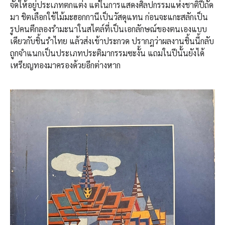
จัดให้อยู่ประเภทตกแต่ง แต่ในการแสดงศิลปกรรมแห่งชาติปีถัด
มา ชิตเลือกใช้ไม้มะฮอกกานีเป็นวัสดุแทน ก่อนจะแกะสลักเป็น
รูปคนตีกลองรำมะนาในสไตล์ที่เป็นเอกลักษณ์ของตนเองแบบ
เดียวกับชิ้นรำไทย แล้วส่งเข้าประกวด ปรากฎว่าผลงานชิ้นนี้กลับ
ถูกจำแนกเป็นประเภทประติมากรรมซะงั้น แถมในปีนั้นยังได้
เหรียญทองมาครองด้วยอีกต่างหาก