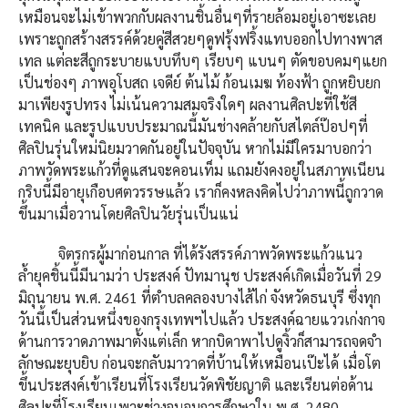
เหมือนจะไม่เข้าพวกกับผลงานชิ้นอื่นๆที่รายล้อมอยู่เอาซะเลย
เพราะถูกสร้างสรรค์ด้วยคู่สีสวยๆดูฟรุ้งฟริ้งแทบออกไปทางพาส
เทล แต่ละสีถูกระบายแบบทึบๆ เรียบๆ แบนๆ ตัดขอบคมๆแยก
เป็นช่องๆ ภาพอุโบสถ เจดีย์ ต้นไม้ ก้อนเมฆ ท้องฟ้า ถูกหยิบยก
มาเพียงรูปทรง ไม่เน้นความสมจริงใดๆ ผลงานศิลปะที่ใช้สี
เทคนิค และรูปแบบประมาณนี้มันช่างคล้ายกับสไตล์ป๊อปๆที่
ศิลปินรุ่นใหม่นิยมวาดกันอยู่ในปัจจุบัน หากไม่มีใครมาบอกว่า
ภาพวัดพระแก้วที่ดูแสนจะคอนเท็ม แถมยังคงอยู่ในสภาพเนียน
กริบนี้มีอายุเกือบศตวรรษแล้ว เราก็คงหลงคิดไปว่าภาพนี้ถูกวาด
ขึ้นมาเมื่อวานโดยศิลปินวัยรุ่นเป็นแน่
จิตรกรผู้มาก่อนกาล ที่ได้รังสรรค์ภาพวัดพระแก้วแนว
ล้ำยุคชิ้นนี้มีนามว่า ประสงค์ ปัทมานุช ประสงค์เกิดเมื่อวันที่ 29
มิถุนายน พ.ศ. 2461 ที่ตำบลคลองบางไส้ไก่ จังหวัดธนบุรี ซึ่งทุก
วันนี้เป็นส่วนหนึ่งของกรุงเทพฯไปแล้ว ประสงค์ฉายแววเก่งกาจ
ด้านการวาดภาพมาตั้งแต่เล็ก หากบิดาพาไปดูงิ้วก็สามารถจดจำ
ลักษณะยุบยิบ ก่อนจะกลับมาวาดที่บ้านให้เหมือนเป๊ะได้ เมื่อโต
ขึ้นประสงค์เข้าเรียนที่โรงเรียนวัดพิชัยญาติ และเรียนต่อด้าน
ศิลปะที่โรงเรียนเพาะช่างจนจบการศึกษาใน พ.ศ. 2480