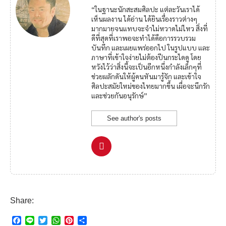
“ในฐานะนักสะสมศิลปะ แต่ละวันเราได้
เห็นผลงาน ได้อ่าน ได้ยินเรื่องราวต่างๆ
มากมายจนแทบจะจำไม่หวาดไม่ไหว สิ่งที่
ดีที่สุดที่เราพอจะทำได้คือการรวบรวม
บันทึก และเผยแพร่ออกไป ในรูปแบบ และ
ภาษาที่เข้าใจง่ายไม่ต้องปีนกระไดดู โดย
หวังไว้ว่าสิ่งนี้จะเป็นอีกหนึ่งกำลังเล็กๆที่
ช่วยผลักดันให้ผู้คนหันมารู้จัก และเข้าใจ
ศิลปะสมัยใหม่ของไทยมากขึ้น เผื่อจะนึกรัก
และช่วยกันอนุรักษ์”
See author's posts
Share:
F
L
T
W
P
S