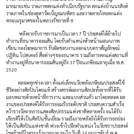
มากมายเช่น วาดภาพตกแต่งทำเนียบรัฐบาล ตกแต่งบ้านนรสิงห์
วาดภาพในช่องคูหาวัดเบ็ญจมบพิตร และวาดลายไทยตกแต่ง
พระเมรุมาศของในหลวงรัชกาลที่ 8
หลังจากรับราชการมาเป็นเวลา 7 ปี ประสงค์ได้ย้ายไป
ทำงานที่ธนาคารออมสิน โดยรับตำแหน่งหัวหน้าแผนกภาพ
เขียน กองโฆษณาการ รับผิดชอบงานออกแบบตราสัญลักษณ์
ปฏิทิน โปสเตอร์ สื่อต่างๆของธนาคาร รวมถึงการตกแต่งสถานที่
ทำงานอยู่ที่ธนาคารออมสินอยู่ถึง 37 ปีจนเกษียณอายุเมื่อ พ.ศ.
2520
ตลอดทุกช่วงเวลา ตั้งแต่เล็กจนวัยหลังเกษียณประสงค์ใช้
ชีวิตอย่างศิลปินโดยแท้ สร้างสรรค์ผลงานศิลปะทั้งจากที่ได้รับ
มอบหมายด้วยหน้าที่การงาน และแบบส่วนตัว มาโดยตลอด ผล
งานของประสงค์ได้รับการยอมรับระดับชาติ ประสบความสำเร็จ
คว้ารางวัลจากการแสดงศิลปกรรมแห่งชาติหลายครั้ง จนได้รับ
เกียรติให้เป็นศิลปินชั้นเยี่ยม รวมถึงภายหลังยังได้รับการยกย่อง
ให้เป็นศิลปินแห่งชาติ พ่วงเข้าไปอีกตำแหน่ง ในวัยชราประสงค์
โชคร้ายมีโรครุมเร้ามากมาย จนในวันที่ 24 กุมภาพันธ์ พ.ศ.