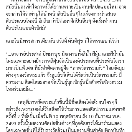
สมัยนั้นคงเข้าใจภาพนี้ได้ยากเพราะเป็นงานศิลปะแบบใหม่ อาจ
จะกล่าวได้ว่าท่านได้นำหน้าศิลปินอื่นๆในเรื่องการนำเสนอ
ศิลปะแบบใหม่นี้ อีกสิบกว่าปีต่อมาศิลปินอื่นๆ จึงเริ่มทำงาน
ศิลปะในแบบคิวบิสม์’
และในนิทรรศการเดียวกัน สวัสดิ์ ตันติสุข ก็ได้พรรณนาไว้ว่า
‘…อาจารย์ประสงค์ ปัทมานุช มีผลงานทั้งสีน้ำ สีฝุ่น และสีน้ำมัน
โดยเฉพาะอย่างยิ่ง ภาพสีฝุ่นจัดเป็นองค์ประกอบที่ประทับใจเรา
มากเป็นพิเศษ ที่ยังจำติดตาอยู่คือ “ภาพวัดพระแก้ว” โดยจัดมุม
ต่างๆของวัดพระแก้ว ซึ่งดูแล้วก็เห็นได้ชัดว่าเป็นวัดพระแก้ว มี
ความงาม สีสดใสสะอาด จัดเป็นผู้บุกเบิกผู้หนึ่งสำหรับจิตรกรรม
ไทยร่วมสมัย…’
เหตุที่ภาพวัดพระแก้วชิ้นนี้มีชื่อเสียงโด่งดัง จนใครๆก็
กล่าวถึงเพราะเคยได้รับเลือกให้ร่วมการแสดงศิลปกรรมแห่งชาติ
ครั้งที่ 2 ที่จัดขึ้นเมื่อวันที่ 10 พฤศจิกายน ถึง 10 ธันวาคม พ.ศ.
2493 ครั้งนั้นผลงานศิลปะชิ้นต่างๆที่ถูกคัดสรรให้มาร่วมแสดง
โดยเฉพาะชิ้นที่ได้รับรางวัลล้วนเป็นผลงานชิ้นสำคัญที่ถูกบันทึก