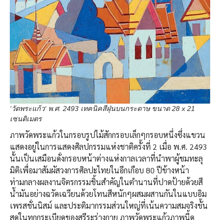
‘วัดพระแก้ว‘ พ.ศ. 2493 เทคนิคสีฝุ่นบนกระดาษ ขนาด 28 x 21
เซนติเมตร
ภาพวัดพระแก้วในกรอบรูปไม้สักกรอบเล็กๆกรอบหนึ่งซึ่งแขวน
แสดงอยู่ในการแสดงศิลปกรรมแห่งชาติครั้งที่ 2 เมื่อ พ.ศ. 2493
นั้นเป็นเสมือนดั่งกรอบหน้าต่างแห่งกาลเวลาที่นำพาผู้ชมทะลุ
มิติเพื่อมาสัมผัสวงการศิลปะไทยในอีกเกือบ 80 ปีข้างหน้า
ท่ามกลางผลงานจิตรกรรมชิ้นสำคัญในตำนานที่ปาดป้ายด้วยสี
น้ำมันอย่างฉวัดเฉวียนด้วยโทนสีหนักๆผสมผสานกันในแบบอิม
เพรสชั่นนิสม์ และประติมากรรมส่วนใหญ่ที่เน้นความสมจริงขั้น
สุดในทุกกระเบียดของสรีระร่างกาย ภาพวัดพระแก้วภาพนี้ดู