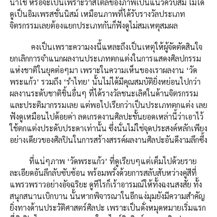
น่าใช่ หรือจะเป็นเพราะว่าสไตล์ของภาพเป็นแนวคิวบิสม์ ไม่ได้
ดูเป็นอิมเพรสชั่นนิสม์ เหมือนภาพที่ได้รับรางวัลประเภท
จิตรกรรมเลยต้องแยกประเภทกันก็ฟังดูไม่สมเหตุสมผล
คงเป็นเพราะความงงนี้แหละถึงเป็นเหตุให้ผู้จัดตัดสินใจ
ยกเลิกการจำแนกผลงานประเภทตกแต่งในการแสดงศิลปกรรม
แห่งชาติในยุคต่อๆมา เพราะในความเห็นของเราผลงาน ‘วัด
พระแก้ว’ รวมถึง ‘รำไทย’ นั้นไม่ได้มีคุณสมบัติยิ่งหย่อนไปกว่า
ผลงานระดับชาติชิ้นอื่นๆ ที่ได้รางวัลชนะเลิศในด้านจิตรกรรม
และประติมากรรมเลย แต่พอไปเรียกว่าเป็นประเภทตกแต่ง เลย
ฟังดูเหมือนไปด้อยค่า ลดเกรดงานศิลปะชั้นยอดเหล่านี้ว่าเอาไว้
ใช้ตกแต่งประดับประดาเท่านั้น ซึ่งนั่นไม่ใช่จุดประสงค์หลักเพียง
อย่างเดียวของศิลปินในการสร้างสรรค์ผลงานศิลปะอันดีงามลึกซึ้ง
ที่แน่ๆภาพ ‘วัดพระแก้ว’ ที่ดูเรียบๆแต่เต็มไปด้วยราย
ละเอียดอันลึกลับซับซ้อน พร้อมพรั่งด้วยการสลับสับหว่างคู่สีที่
แพรวพราวอย่างอัจฉริยะ ดูทีไรก็เร้าอารมณ์ให้ทั้งฉงนสงสัย ทั้ง
สนุกสนานเบิกบาน นั้นหากพิจารณาในอีกแง่มุมยังมีความสำคัญ
ยิ่งทางด้านประวัติศาสตร์ศิลปะ เพราะเป็นดั่งหมุดหมายเริ่มแรก