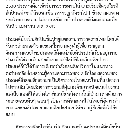
2530 ประสงค์ต้องเข้ารับพระราชทานโล่ และเข็มเชิดชูเกียรติ
ศิลปินแห่งชาติด้วยรถเข็น เพราะถูกตัดขาไป 1 ข้างจากผลพวง
ของโรคเบาหวาน ไม่นานหลังจากนั้นประสงค์ก็ถึงแก่กรรมเมื่อ
วันที่ 2 เมษายน พ.ศ. 2532
ประสงค์นับเป็นศิลปินชั้นนำผู้แตกฉานการวาดลายไทย โดยได้
รับการถ่ายทอดวิชาแขนงนี้มาจากครูดำผู้เชี่ยวชาญด้าน
จิตรกรรมแบบไทยประเพณีตั้งแต่สมัยที่ประสงค์เรียนอยู่เพาะ
ช่าง เมื่อได้มาเรียนต่อกับอาจารย์ศิลป์ที่โรงเรียนศิลปากร
ประสงค์ก็ยังได้รับการเคี่ยวกรำสั่งสอนศิลปวิทยาในแนวทาง
ตะวันตกอีก ด้วยความรู้ความสามารถของ 2 ซีกโลก ผลงานของ
ประสงค์จึงตกผลึกออกมาเป็นจิตรกรรมไทยแนวใหม่ที่แปลกตา
ไปจากเดิม โดยเริ่มจากการผสมสีฝุ่นเองด้วยเทคนิคแบบโบราณ
แต่เลือกเฉดสีให้สว่างไสวทันสมัย หลังจากนั้นก็นำมาวาดด้วยการ
ระบายแบบทึบๆ แบนๆ เป็นภาพตัวละครสไตล์ไทยที่จัดวางท่า
ทาง และองค์ประกอบแบบศิลปะสากล ให้ความรู้สึกลึกซึ้งไปอีก
แบบ
จิตรกรรมอีกสไตล์อันเป็นซิกเนเจอร์ของประสงค์ที่สมัยนั้น