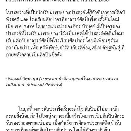
ในระหว่างที่เป็นนักเรียนเพาะช่างประสงค์ได้รู้จักกับอาจารย์ศิลป์
พีระศรี และ โรงเรียนศิลปากรที่อาจารย์ศิลป์เพิ่งจะตั้งขึ้นใหม่
เมื่อ พ.ศ. 2476 โดยการแนะนำของ จิตร บัวบุศย์ ผู้เป็นครูของ
ประสงค์ที่โรงเรียนเพาะช่าง นี่จึงเป็นเหตุให้ประสงค์ตัดสินใจมา
เรียนต่อกับอาจารย์ศิลป์ที่โรงเรียนศิลปากร โดยมีเพื่อนๆร่วม
สถาบันอย่าง เฟื้อ หริพิทักษ์, จำรัส เกียรติก้อง, สนิท ดิษฐพันธุ์ ที่
ภายหลังกลายเป็นศิลปินชื่อดัง
ประสงค์ ปัทมานุช (ภาพจากหนังสืออนุสรณ์ในงานพระราชทาน
เพลิงศพ นายประสงค์ ปัทมานุช)
ในยุคที่วงการศิลปะเพิ่งเริ่มจะตั้งไข่ ศิลปินมีไม่มาก นัก
สะสมยิ่งน้อยเข้าไปใหญ่ หากจะเลี้ยงชีพโดยการเป็นศิลปินอิสระ
รับรองว่าอดตายแน่นอน เมื่อสำเร็จการศึกษาประสงค์จึงเข้ารับ
ราชการที่กองหัตถศิลป์ กรมศิลปากร โดยได้ทำงานสำคัญ