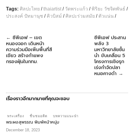
a
i
w
h
i
h
c
n
i
a
n
a
Tags:
ศิลปะไทย
/
thaiartist
/
วัดพระแก้ว
/
พิริยะ วัชจิตพันธ์
/
e
e
t
t
t
r
ประสงค์ ปัทมานุช
/
คิวบิสม์
/
ศิลปะร่วมสมัย
/
ตัวแน่น
/
b
t
s
e
e
o
e
A
r
o
r
p
e
k
p
s
ซีพีเอฟ – เขต
ซีพีเอฟ ประสาน
←
t
หนองจอก เดินหน้า
พลัง 3
ความร่วมมือเพิ่มพื้นที่สี
มหาวิทยาลัยชั้น
เขียว สร้างกำแพง
นำ ขับเคลื่อน 5
กรองฝุ่นในกทม.
โครงการเชิงรุก
เร่งกำจัดปลา
หมอคางดำ
→
เรื่องราวอีกมากมายที่คุณจะชอบ
พระเครื่อง
ชื่นชมอดีต
บทความแนะนำ
พระผงสุพรรณ พิมพ์หน้าหนุ่ม
December 18, 2023