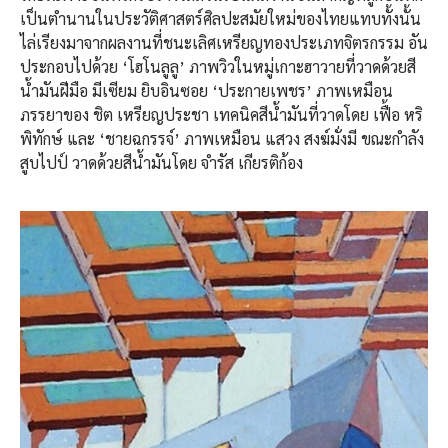
เป็นตำนานในประวัติศาสตร์ศิลปะสมัยใหม่ของไทยแทบทั้งนั้น
ไล่เรียงมาจากผลงานที่ชนะเลิศเหรียญทองประเภทจิตรกรรม อัน
ประกอบไปด้วย ‘โฮโนลูลู’ ภาพวิวในหมู่เกาะฮาวายที่วาดด้วยสี
น้ำมันฝีมือ มีเซียม ยิบอินซอย ‘ประกายเพชร’ ภาพเหมือน
ภรรยาของ ชิต เหรียญประชา เทคนิคสีน้ำมันที่วาดโดย เฟื้อ หริ
พิทักษ์ และ ‘ชายฉกรรจ์’ ภาพเหมือน แสวง สงฆ์มั่งมี ขณะกำลัง
สูบไปป์ วาดด้วยสีน้ำมันโดย จำรัส เกียรติก้อง