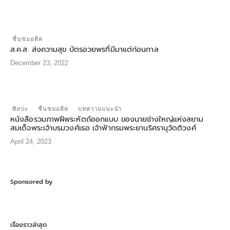
ชื่นชมอดีต
ส.ค.ส. ส่งความสุข บัตรอวยพรที่มีมาแต่ก่อนกาล
December 23, 2022
ศิลปะ
ชื่นชมอดีต
บทความแนะนำ
หนังสือรวมภาพฝีพระหัตถ์ออกแบบ ของนายช่างใหญ่แห่งสยาม
สมเด็จพระเจ้าบรมวงศ์เธอ เจ้าฟ้ากรมพระยานริศรานุวัดติวงศ์
April 24, 2023
Sponsored by
เรื่องราวล่าสุด