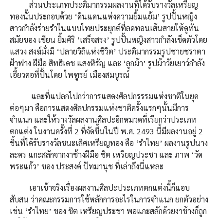
ส่วนประเภทประติมากรรมผลงานที่ได้รับรางวัลเหรียญ
ทองนั้นประกอบด้วย ‘ดินแดนแห่งความยิ้มแย้ม’ รูปปั้นหญิง
สาวกำลังร่ายรำในแบบไทยประยุกต์ที่ลดทอนเส้นสายให้ดูทัน
สมัยของ เขียน ยิ้มศิริ ‘เสร็จสรง’ รูปปั้นหญิงสาวกำลังเช็ดตัวโดย
แสวง สงฆ์มั่งมี ‘ปลายวิถีแห่งชีวิต’ ประติมากรรมรูปชายชราตา
ฝ้าฟาง ฝีมือ สิทธิเดช แสงหิรัญ และ ‘ลูกม้า’ รูปม้าวัยเยาว์กำลัง
เอี้ยวคอที่ปั้นโดย ไพฑูรย์ เมืองสมบูรณ์
และที่แปลกไปกว่าการแสดงศิลปกรรรมแห่งชาติในยุค
ต่อๆมา คือการแสดงศิลปกรรมแห่งชาติครั้งแรกๆนั้นมีการ
จำแนก และให้รางวัลผลงานศิลปะอีกหมวดที่เรียกว่าประเภท
ตกแต่ง ในงานครั้งที่ 2 ที่จัดขึ้นในปี พ.ศ. 2493 นี้มีผลงานอยู่ 2
ชิ้นที่ได้รับรางวัลชนะเลิศเหรียญทอง คือ ‘รำไทย’ ผลงานรูปนาง
ละคร แกะสลักจากงาช้างฝีมือ ชิต เหรียญประชา และ ภาพ ‘วัด
พระแก้ว’ ของ ประสงค์ ปัทมานุช ที่เล่าถึงนี่แหละ
เอาเข้าจริงเรื่องผลงานศิลปะประเภทตกแต่งนี้ก็แอบ
สับสน ว่าคณะกรรมการใช้หลักการอะไรในการจำแนก ยกตัวอย่าง
เช่น ‘รำไทย’ ของ ชิต เหรียญประชา พอแกะสลักด้วยงาช้างก็ถูก