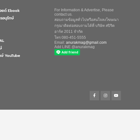
ลอยด์ Ebook
For Information & Advertise, Please
contact us.
รอนุรักษ์
สอบถามข้อมูลทั่วไปหรือสนใจลงโฆษณา
กรุณาติดต่อสอบถามได้ที่ บริษัท สปิริต
อาร์ท 2011 จำกัด
โทร 080-451-5555
AL
Email:
anurakmag@gmail.com
Add LINE @anurakmag
ษ์
ักษ์ YouTube
Search
for:
Search Button