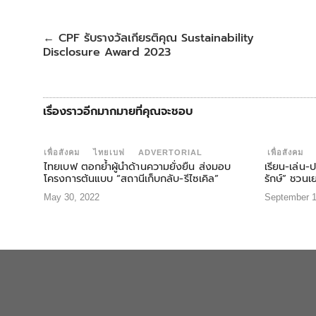
b
t
s
e
e
o
e
A
r
o
r
p
e
CPF รับรางวัลเกียรติคุณ Sustainability
←
k
p
s
Disclosure Award 2023
t
เรื่องราวอีกมากมายที่คุณจะชอบ
เพื่อสังคม
ไทยเบฟ
ADVERTORIAL
เพื่อสังคม
ไทยเบฟ ตอกย้ำผู้นำด้านความยั่งยืน ส่งมอบ
เรียน-เล่น-
โครงการต้นแบบ “สถานีเก็บกลับ-รีไซเคิล”
รักษ์” ชวนเ
May 30, 2022
September 1