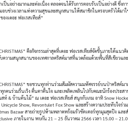
น้าเป็นอย่างมากและต่อเนื่อง ตลอดจนได้รับการตอบรับเป็นอย่างดี ซึ่งกา
จะมอบช่วงเวลาแห่งความสุขและสนุกสนานให้สมาชิกในครอบครัวได้มาใช
 ของเดอะ ฟอเรสเทียส์”
MAS” คือกิจกรรมล่าสุดที่เดอะ ฟอเรสเทียส์จัดขึ้นภายใต้แนวคิดท
ลินกับความสนุกสนานของเทศกาลคริสต์มาสที่แวดล้อมด้วยพื้นที่สีเขียวแ
ISTMAS” ขอชวนทุกท่านร่วมสัมผัสความมหัศจรรย์บนป่าคริสต์มา
าทุกคนร่วมรื่นเริง ตื่นตาตื่นใจ และเพลิดเพลินไปกับคณะนักร้องประสา
เนสท์ & บ้านต้นไม้” ณ เดอะ ฟอเรสเทียส์ สนุกกับเกม อาทิ Snow Hocke
, Unicycle Show, Revontulet Fox Show และสร้างความประทับใจร่วมก
tmas Bazaar สายถ่ายรูปห้ามพลาดพร้อมรัวชัตเตอร์ทุกมุมสุดปัง และ
สุด exclusive ภายในงาน พบกัน 21 – 25 ธันวาคม 2566 เวลา 15.00 – 21