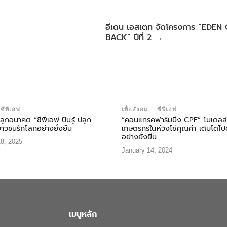
อีเดน เอสเตท จัดโครงการ “EDEN
BACK” ปีที่ 2
→
ซีพีเอฟ
เพื่อสังคม
ซีพีเอฟ
ปลูกอนาคต “ซีพีเอฟ ปันรู้ ปลูก
“คอนแทรคฟาร์มมิ่ง CPF” โมเดลส่
ยาวชนรักโลกอย่างยั่งยืน
เกษตรกรในห่วงโซ่คุณค่า เติบโตไป
อย่างยั่งยืน
8, 2025
January 14, 2024
เมนูหลัก