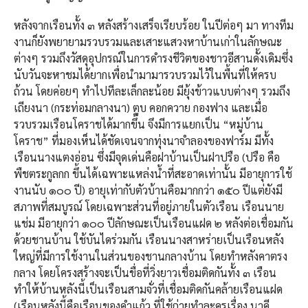
หลังจากเรือนทั้ง ๓ หลังสร้างเสร็จเรียบร้อย ในปีต่อๆ มา ทางทีม
งานก็ยังพยายามรวบรวมและเสาะแสวงหาบ้านเก่าในลักษณะ
ต่างๆ รวมถึงวัสดุอุปกรณ์ในการดำรงชีวิตของชาวอีสานดั้งเดิมซึ่ง
นับวันจะหาชมได้ยากเพื่อนำมามารวบรวมไว้ในพื้นที่ให้ครบ
ถ้วน โดยค่อยๆ ทำไปทีละเล็กละน้อย มียุ้งข้าวแบบต่างๆ รวมถึง
เถียงนา (กระท่อมกลางนา) ตูบ คอกควาย กองฟาง และเมื่อ
รวบรวมเรือนโคราชได้มากขึ้น จึงมีการแยกเป็น “หมู่บ้าน
โคราช” ที่มองเห็นได้ชัดเจนจากทุ่งนาจำลองของฟาร์ม มีทั้ง
เรือนนางแตงอ่อน ซึ่งมีจุดเด่นคือฝาบ้านเป็นฝาปรือ (ปรือ คือ
พืชตระกูลกก ขึ้นได้เฉพาะแหล่งน้ำที่สะอาดเท่านั้น มีอายุการใช้
งานนับ ๑๐๐ ปี) อายุเท่ากับตัวบ้านคือมากกว่า ๑๕๐ ปีแต่ยังมี
สภาพที่สมบูรณ์ โดยเฉพาะส่วนที่อยู่ภายในตัวเรือน เรือนนาย
แช่ม มีอายุกว่า ๑๐๐ ปีลักษณะเป็นเรือนแฝด ๒ หลังต่อเชื่อมกัน
ด้วยชานบ้าน ใช้บันไดร่วมกัน เรือนนางสาหร่ายเป็นเรือนหลัง
ใหญ่ที่มีการใช้งานในส่วนของชานกลางบ้าน โดยทำหลังคาตรง
กลาง โดยโครงสร้างจะเป็นขื่อที่วิ่งยาวเชื่อมติดกันทั้ง ๓ เรือน
ทำให้บ้านหลังนี้เป็นเรือนสามจั่วที่เชื่อมติดกันคล้ายเรือนแฝด
(เรือนหลังนี้คือเรือนของคำแก้ว ที่ใช้ถ่ายทำละครเรื่อง นาคี