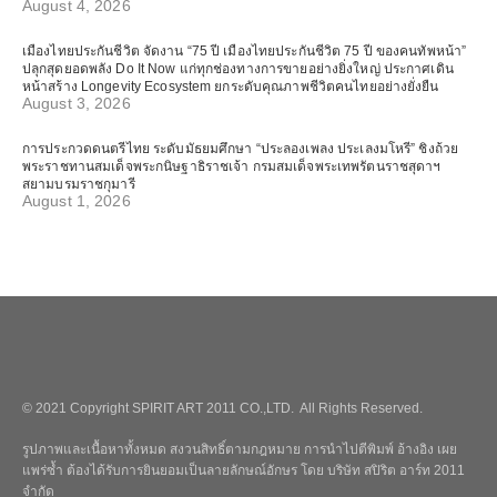
August 4, 2026
เมืองไทยประกันชีวิต จัดงาน “75 ปี เมืองไทยประกันชีวิต 75 ปี ของคนทัพหน้า”
ปลุกสุดยอดพลัง Do It Now แก่ทุกช่องทางการขายอย่างยิ่งใหญ่ ประกาศเดิน
หน้าสร้าง Longevity Ecosystem ยกระดับคุณภาพชีวิตคนไทยอย่างยั่งยืน
August 3, 2026
การประกวดดนตรีไทย ระดับมัธยมศึกษา “ประลองเพลง ประเลงมโหรี” ชิงถ้วย
พระราชทานสมเด็จพระกนิษฐาธิราชเจ้า กรมสมเด็จพระเทพรัตนราชสุดาฯ
สยามบรมราชกุมารี
August 1, 2026
© 2021 Copyright SPIRIT ART 2011 CO.,LTD. All Rights Reserved.
รูปภาพและเนื้อหาทั้งหมด สงวนสิทธิ์ตามกฎหมาย การนำไปตีพิมพ์ อ้างอิง เผย
แพร่ซ้ำ ต้องได้รับการยินยอมเป็นลายลักษณ์อักษร โดย บริษัท สปิริต อาร์ท 2011
จำกัด