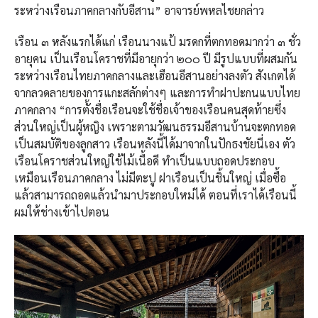
ระหว่างเรือนภาคกลางกับอีสาน” อาจารย์พหลไชยกล่าว
เรือน ๓ หลังแรกได้แก่ เรือนนางแป้ มรดกที่ตกทอดมากว่า ๓ ชั่ว
อายุคน เป็นเรือนโคราชที่มีอายุกว่า ๒๐๐ ปี มีรูปแบบที่ผสมกัน
ระหว่างเรือนไทยภาคกลางและเฮือนอีสานอย่างลงตัว สังเกตได้
จากลวดลายของการแกะสลักต่างๆ และการทำฝาปะกนแบบไทย
ภาคกลาง “การตั้งชื่อเรือนจะใช้ชื่อเจ้าของเรือนคนสุดท้ายซึ่ง
ส่วนใหญ่เป็นผู้หญิง เพราะตามวัฒนธรรมอีสานบ้านจะตกทอด
เป็นสมบัติของลูกสาว เรือนหลังนี้ได้มาจากในปักธงชัยนี่เอง ตัว
เรือนโคราชส่วนใหญ่ใช้ไม้เนื้อดี ทำเป็นแบบถอดประกอบ
เหมือนเรือนภาคกลาง ไม่มีตะปู ฝาเรือนเป็นชิ้นใหญ่ เมื่อซื้อ
แล้วสามารถถอดแล้วนำมาประกอบใหม่ได้ ตอนที่เราได้เรือนนี้
ผมให้ช่างเข้าไปตอน