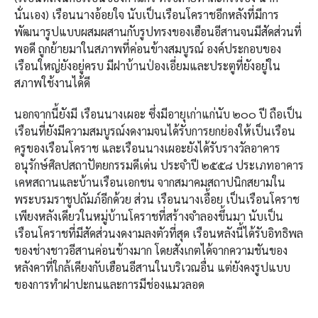
นั่นเอง) เรือนนางอ้อยใจ นับเป็นเรือนโคราชอีกหลังที่มีการ
พัฒนารูปแบบผสมผสานกับรูปทรงของเฮือนอีสานจนมีสัดส่วนที่
พอดี ถูกย้ายมาในสภาพที่ค่อนข้างสมบูรณ์ องค์ประกอบของ
เรือนใหญ่ยังอยู่ครบ มีฝาบ้านป่องเอี่ยมและประตูที่ยังอยู่ใน
สภาพใช้งานได้ดี
นอกจากนี้ยังมี เรือนนางเผอะ ซึ่งมีอายุเก่าแก่นับ ๒๐๐ ปี ถือเป็น
เรือนที่ยังมีความสมบูรณ์งดงามจนได้รับการยกย่องให้เป็นเรือน
ครูของเรือนโคราช และเรือนนางเผอะยังได้รับรางวัลอาคาร
อนุรักษ์ศิลปสถาปัตยกรรมดีเด่น ประจำปี ๒๕๕๘ ประเภทอาคาร
เคหสถานและบ้านเรือนเอกชน จากสมาคมสถาปนิกสยามใน
พระบรมราชูปถัมภ์อีกด้วย ส่วน เรือนนางเอื้อย เป็นเรือนโคราช
เพียงหลังเดียวในหมู่บ้านโคราชที่สร้างจำลองขึ้นมา นับเป็น
เรือนโคราชที่มีสัดส่วนงดงามลงตัวที่สุด เรือนหลังนี้ได้รับอิทธิพล
ของช่างชาวอีสานค่อนข้างมาก โดยสังเกตได้จากความชันของ
หลังคาที่ใกล้เคียงกับเฮือนอีสานในบริเวณอื่น แต่ยังคงรูปแบบ
ของการทำฝาปะกนและการมีช่องแมวลอด