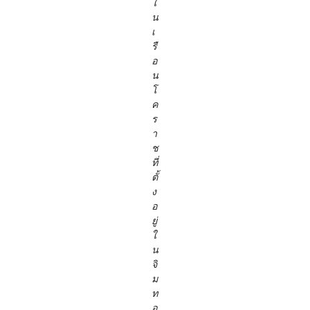
ใ
น
เ
รื
อ
น
โ
ค
ร
า
ช
ที่
ตั้
ง
อ
ยู่
ใ
น
จิ
ม
ท
อ