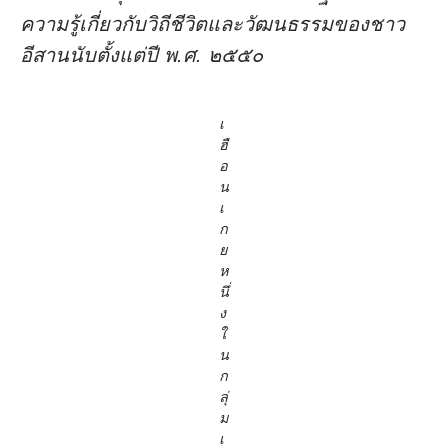
ความรู้เกี่ยวกับวิถีชีวิตและวัฒนธรรมของชาว
อีสานนับตั้งแต่ปี พ.ศ. ๒๕๕๐
เ
ฮื
อ
น
เ
ก
ย
ห
นึ่
ง
ใ
น
ก
ลุ่
ม
เ