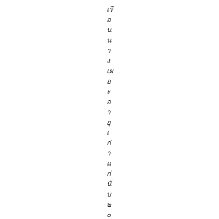
เรื
อ
น
น
า
ง
เผ
อ
ะ
อ
า
ยุ
เ
ก่
า
แ
ก่
นั
บ
๒
๐