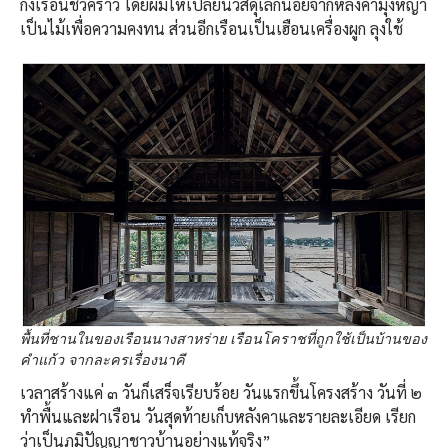
กึ่งเรือนชั่วคราว โดยผมให้เปลี่ยนวัสดุเล็กน้อยจากหลังคามุงหญ้า
เป็นไม้เพื่อความคงทน ส่วนอีกเรือนเป็นเฮือนเครื่องผูก ลุงใช้
พื้นที่ชานในของเรือนนางสาหร่าย เรือนโคราชที่ถูกใช้เป็นบ้านของ
คำแก้ว จากละครเรื่องนาคี
เวลาสร้างแค่ ๓ วันก็เสร็จเรียบร้อย วันแรกขึ้นโครงสร้าง วันที่ ๒
ทำพื้นและฝาเรือน วันสุดท้ายเก็บหลังคาและรายละเอียด เรียก
ว่าเป็นภูมิปัญญาชาวบ้านอย่างแท้จริง”