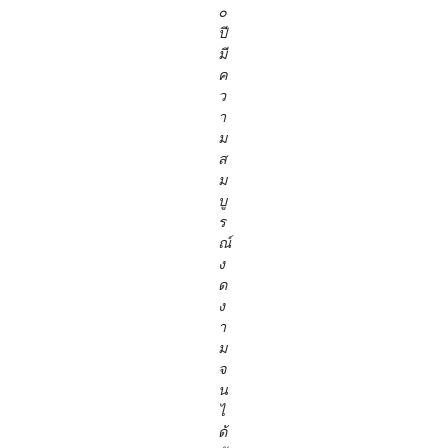
๐
ปี
มี
ค
ว
า
ม
ส
ม
บู
ร
ณ์
ง
ด
ง
า
ม
จ
น
ไ
ด้