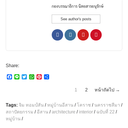
กองบรรณาธิการ นิตยสารอนุรักษ์
See author's posts
Share:
F
L
T
W
P
S
a
i
w
h
i
h
c
n
i
a
n
a
1
2
หน้าถัดไป →
e
e
t
t
t
r
b
t
s
e
e
o
e
A
r
Tags:
จิม ทอมป์สัน
/
หมู่บ้านอีสาน
/
โคราช
/
นครราชสีมา
/
o
r
p
e
สถาปัตยกรรม
/
อีสาน
/
architecture
/
interior
/
ฉบับที่ 22
/
k
p
s
t
หมู่บ้าน
/