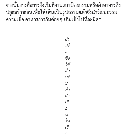
จากนั้นการสื่อสารจึงเริ่มที่งานสถาปัตยกรรมหรือตัวอาคารสิ่ง
ปลูกสร้างก่อนเพื่อให้เห็นเป็นรูปธรรมแล้วจึงนำวัฒนธรรม
ความเชื่อ อาหารการกินค่อยๆ เติมเข้าไปทีละนิด”
ฝา
ปรื
อ
ซึ่ง
ใช้
สำ
หรั
บ
ทำ
ฝา
เรื
อ
น
ใน
เรื
อ