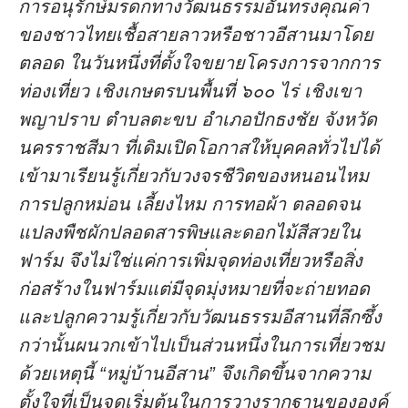
การอนุรักษ์มรดกทางวัฒนธรรมอันทรงคุณค่า
ของชาวไทยเชื้อสายลาวหรือชาวอีสานมาโดย
ตลอด ในวันหนึ่งที่ตั้งใจขยายโครงการจากการ
ท่องเที่ยว เชิงเกษตรบนพื้นที่ ๖๐๐ ไร่ เชิงเขา
พญาปราบ ตําบลตะขบ อําเภอปักธงชัย จังหวัด
นครราชสีมา ที่เดิมเปิดโอกาสให้บุคคลทั่วไปได้
เข้ามาเรียนรู้เกี่ยวกับวงจรชีวิตของหนอนไหม
การปลูกหม่อน เลี้ยงไหม การทอผ้า ตลอดจน
แปลงพืชผักปลอดสารพิษและดอกไม้สีสวยใน
ฟาร์ม จึงไม่ใช่แค่การเพิ่มจุดท่องเที่ยวหรือสิ่ง
ก่อสร้างในฟาร์มแต่มีจุดมุ่งหมายที่จะถ่ายทอด
และปลูกความรู้เกี่ยวกับวัฒนธรรมอีสานที่ลึกซึ้ง
กว่านั้นผนวกเข้าไปเป็นส่วนหนึ่งในการเที่ยวชม
ด้วยเหตุนี้ “หมู่บ้านอีสาน” จึงเกิดขึ้นจากความ
ตั้งใจที่เป็นจุดเริ่มต้นในการวางรากฐานขององค์