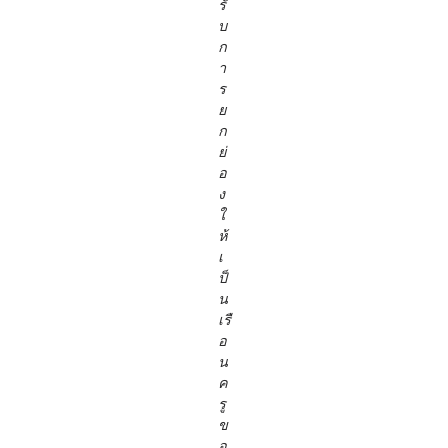
รั
บ
ก
า
ร
ย
ก
ย่
อ
ง
ใ
ห้
เ
ป็
น
เรื
อ
น
ค
รู
ข
อ