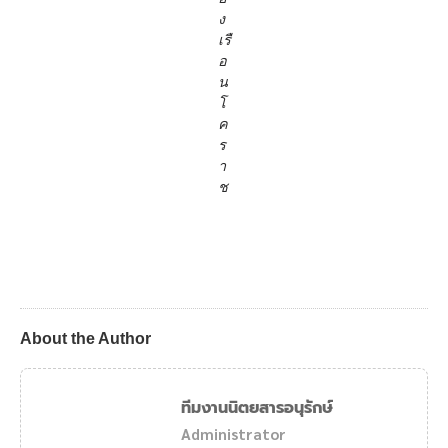
ง
เรื
อ
น
โ
ค
ร
า
ช
About the Author
ทีมงานนิตยสารอนุรักษ์
Administrator