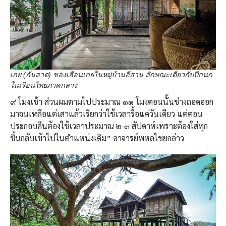
เกย (กันสาด) ของเฮือนเกยในหมู่บ้านอีสาน ลักษณะเดียวกับปีกนก
ในเรือนไทยภาคกลาง
๙ โมงเช้า ส่วนผมตามไปประมาณ ๑๑ โมงตอนนั้นช่างถอดออก
มาจนเหลือแต่เสาแล้วเรียกว่าใช้เวลารื้อแค่วันเดียว แต่ตอน
ประกอบคืนต้องใช้เวลาประมาณ ๒-๓ สัปดาห์เพราะต้องใส่ทุก
ชิ้นกลับเข้าไปในตำแหน่งเดิม” อาจารย์พหลไชยกล่าว