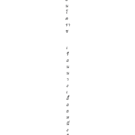
น
โ
ค
รา
ช
เ
รื
อ
น
น
า
ง
เ
อื้
อ
ย
ห
นึ่
ง