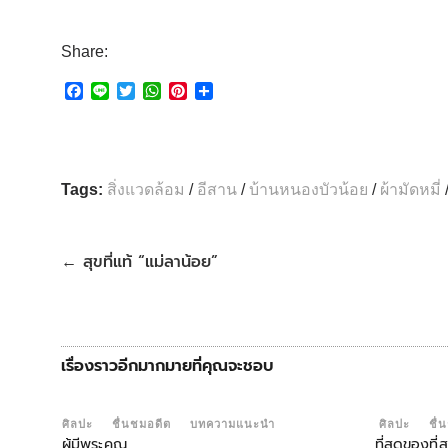
Share:
F
L
T
W
P
S
a
i
w
h
i
h
c
n
i
a
n
a
e
e
t
t
t
r
b
t
s
e
e
o
e
A
r
Tags:
สิ่งแวดล้อม
/
อีสาน
/
บ้านหนองบัวน้อย
/
ผ้ามัดหมี่
o
r
p
e
k
p
s
t
สุขที่แท้ “แม่ลาน้อย”
←
เรื่องราวอีกมากมายที่คุณจะชอบ
ศิลปะ
ชื่นชมอดีต
บทความแนะนำ
ศิลปะ
ชื่
ผู้มีพระคุณ
ที่สุดของที