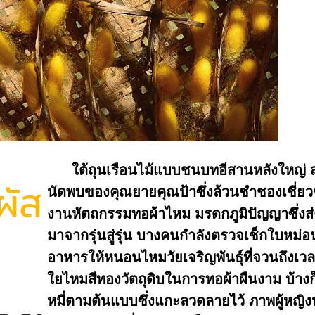
ใต้ถุนเรือนไม้แบบชนบทอีสานหลังใหญ่ ส
ผัส
นัดพบของคุณยายคุณป้าซึ่งล้วนชำชองเชี่ย
งานหัตถกรรมทอผ้าไหม มรดกภูมิปัญญาซึ่งส่
มาจากรุ่นสู่รุ่น บางคนกำลังตรวจเช็กใบหม่อ
อาหารให้หนอนไหมวัยเจริญพันธุ์ที่จวนถึงเวล
ใยไหมสีทองวัตถุดิบในการทอผ้าผืนงาม บ้างก็น
หมี่ตามต้นแบบซึ่งแกะลวดลายไว้ ภาพผู้หญิงนั