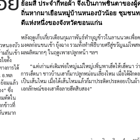
้อย
ย้อมสี ประจำกี่ทอผ้า จึงเป็นภาพชินตาของผู้
ถิ่นหากมาเยือนหมู่บ้านหนองบัวน้อย ชุมชนทอ
ดีแห่งหนึ่งของจังหวัดขอนแก่น
หลังฤดูเก็บเกี่ยวเดือนกุมภาพันธ์ทำบุญข้าวในลานนวดเพื่อค
มงคลก่อนขนเข้า ยุ้งฉาง รวมทั้งทำพิธีบายศรีสู่ขวัญแม่โพส
าวหนองบัว
ผลผลิตมากๆ ในฤดูเพาะปลูกหน้า ฯลฯ
มถิ่นเข้า
ใจตั้ง
“แต่เก่าแต่เดิมพ่อใหญ่แม่ใหญ่เพิ่นพาเฮ็ดไห้เฮ็ดนา ว่า
ทางการได้
การเฮ็ดนา ชาวบ้านเฮาก็มาปลูกหม่อนเลี้ยงไหม เมื่อได้ฝักด
น อ.พล
เป็นเส้นไหม เมื่อได้เส้นไหมแล้วก็มาประดิดประดอยเป็นผ้า ผ
 ย้อมแล้ว
เอกลักษณ์ของเฮาคือลายฮีตสิบสอง”
” ซึ่ง
ามตัดใน
กข้าวที่
ยขันหมาก