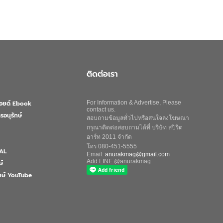
ติดต่อเรา
ลอยด์ Ebook
For Information & Advertise, Please
contact us.
รอนุรักษ์
สอบถามข้อมูลทั่วไปหรือสนใจลงโฆษณา
กรุณาติดต่อสอบถามได้ที่ บริษัท สปิริต
อาร์ท 2011 จำกัด
โทร 080-451-5555
AL
Email:
anurakmag@gmail.com
Add LINE @anurakmag
ษ์
ักษ์ YouTube
Search
for: