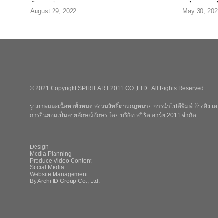
August 29, 2022
May 30, 202
© 2021 Copyright SPIRIT ART 2011 CO.,LTD. All Rights Reserved.
รูปภาพและเนื้อหาทั้งหมด สงวนสิทธิ์ตามกฎหมาย การนำไปตีพิมพ์ อ้างอิง เผย
การยินยอมเป็นลายลักษณ์อักษร โดย บริษัท สปิริต อาร์ท 2011 จำกัด
_
Design
Media Planning
Produce Video Content
Social Media
Website Management
By Archi ID Group Co., Ltd.