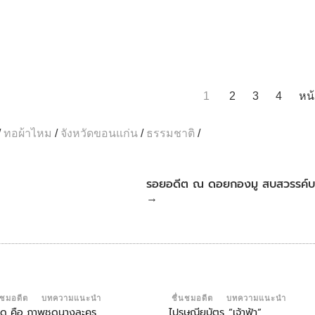
1
2
3
4
หน
/
ทอผ้าไหม
/
จังหวัดขอนแก่น
/
ธรรมชาติ
/
รอยอดีต ณ ดอยกองมู สบสวรรค์บ
→
นชมอดีต
บทความแนะนำ
ชื่นชมอดีต
บทความแนะนำ
่สุด คือ ภาพชุดนางละคร
ไปรษณียบัตร “เจ้าฟ้า”