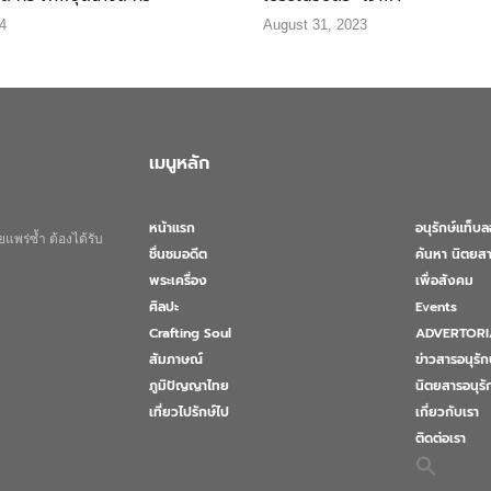
4
August 31, 2023
เมนูหลัก
หน้าแรก
อนุรักษ์แท็บ
แพร่ซ้ำ ต้องได้รับ
ชื่นชมอดีต
ค้นหา นิตยสา
พระเครื่อง
เพื่อสังคม
ศิลปะ
Events
Crafting Soul
ADVERTORI
สัมภาษณ์
ข่าวสารอนุรัก
ภูมิปัญญาไทย
นิตยสารอนุร
เที่ยวไปรักษ์ไป
เกี่ยวกับเรา
ติดต่อเรา