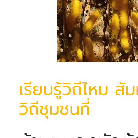
เรียนรู้วิถีไหม สัม
วิถีชุมชนที่