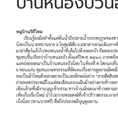
บ้านหนองบัวน
หมู่บ้านวิถีไหม
เรียนรู้ลงมือทำตั้งแต่ต้นน้ำถึงปลายน้ำบรรพบุรุษของช
น้อยเป็นนายพรานจาก อ.โกสุมพิสัย จ.มหาสารคามเดินทางข้า
มาล่าสัตว์แล้วไปพบหนองน้ำที่เต็มไปด้วยดอกบัว จึงตกลงปลง
ชุมชนขึ้นเรียกว่าบ้านหนองบัว ตั้งแต่ปีพ.ศ. ๒๔๓๐ ภายหลัง
แยกย่อยออกมาเป็นบ้านหนองบัวน้อย ในท้องที่ ต.โสกนกเต็
จ.ขอนแก่น ชุมชนเกษตรกรรมที่จัดเจนเรื่องการผูกลายมัดหมี่
ทอเป็นผ้าไหมด้วยลวดลายเป็นเอกลักษณ์อย่าง “ลายฮีตสิบสอง
ถ่ายทอดประเพณีในแต่ละเดือนลงบนผืนผ้าอย่างลายข้าวหล
เดือนอ้ายซึ่งมีงานบุญเข้ากรรม ชาวบ้านมักจะเผาข้าวหลามจา
เพิ่งเก็บเกี่ยวใหม่ นำไปถวายพระสงฆ์ที่เข้าปริวาสกรรม ลา
เบ็งน้อย (พานบายศรี) สื่อถึงประเพณีบุญคูณลาน